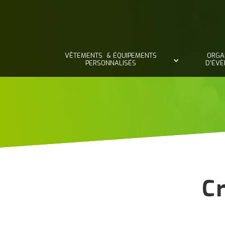
VÊTEMENTS & ÉQUIPEMENTS
ORGA
PERSONNALISÉS
D’ÉV
C