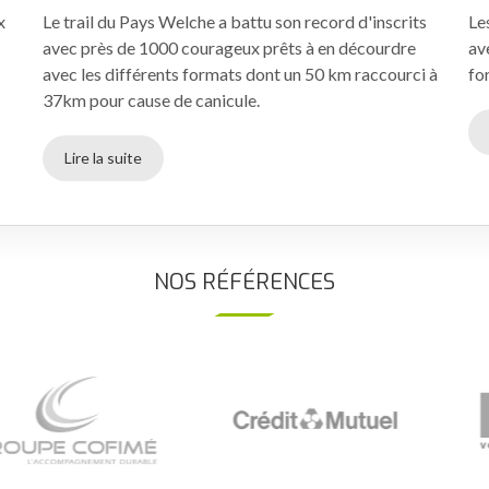
x
Le trail du Pays Welche a battu son record d'inscrits
Le
avec près de 1000 courageux prêts à en décourdre
av
avec les différents formats dont un 50 km raccourci à
fo
37km pour cause de canicule.
Lire la suite
NOS RÉFÉRENCES