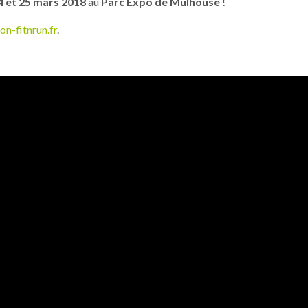
4 et 25 mars 2018
au
Parc Expo de Mulhouse
!
n-fitnrun.fr
.